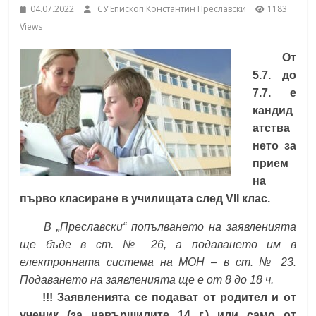
04.07.2022
СУ Епископ Константин Преславски
1183
School,
under the Erasmus+ Programme in
Views
Malaga, Spain
Burgas
От
5.7. до
Средно
7.7. е
училище
кандид
"Епископ
атства
Константин
нето за
Преславски"
прием
–
на
Бургас
първо класиране в училищата след VII клас.
В „Преславски“ попълването на заявленията
ще бъде в ст. № 26, а подаването им в
електронната система на МОН – в ст. № 23.
Подаването на заявленията ще е от 8 до 18 ч.
!!! Заявленията се подават от родител и от
ученик (за навършилите 14 г.) или само от