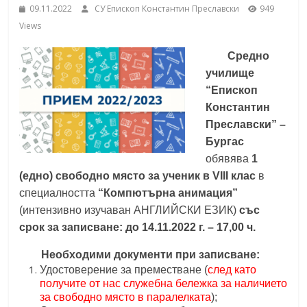
09.11.2022
СУ Епископ Константин Преславски
949
School,
under the Erasmus+ Programme in
Views
Malaga, Spain
Burgas
Средно
училище
Средно
“Епископ
училище
Константин
"Епископ
Преславски” –
Константин
Бургас
Преславски"
обявява
1
–
(едно) свободно място за ученик в VIII клас
в
Бургас
специалността
“Компютърна анимация”
(интензивно изучаван АНГЛИЙСКИ ЕЗИК)
със
срок за записване: до 14.11.2022 г. – 17,00 ч.
Необходими документи при записване:
Удостоверение за преместване (
след като
получите от нас служебна бележка за наличието
за свободно място в паралелката
);