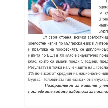
Г
Константин
оцен
Преславски"
IV к
–
„Пре
Бургас
наци
Бург
От своя страна, всички зрелостници н
зрелостен изпит по български език и лите
и практика на професията, се дипломирах
изпита по БЕЛ в XII клас е значително по-
клас, който са имали преди 5 години, пре
Резултатът в точки на учениците на „Пресла
1% по-висок от средния на национално нив
Бургас. Половината гимназисти от випуска с
Поздравления за нашите ученици
последните години работиха за постиг