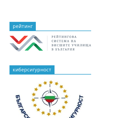
рейтинг
киберсигурност