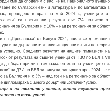
орди сме да споделим с вас, че на Националното външно
яване по български език и литература и по математика в
лас, проведено в края на май 2024 г., учениците от
славски“ са постигнали резултат със 7% по-висок от
оналния за България и с 10% – над регионалния за област
ас.
а „Преславски“ от Випуск 2024, явили се държавния
ратура и на държавните квалификационни изпити по теория
а успешно. Средният резултат на нашите гимназисти на
висок от резултата на същите ученици от НВО по БЕЛ в VII
ди да бъдат приети в гимназиален етап на училището ни.
вски“ на ДЗИ по БЕЛ за випуска, завършил през 2024 г. е с
о за България и с 3% – над този на регионално за област
е дипломираха с „много добър“ или „отличен“ успех.
 и на техните учители, които неуморно през
ането на този успех!