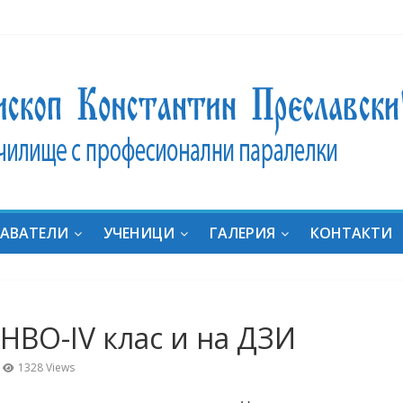
ник
ат на
ние:
дали
за
АВАТЕЛИ
УЧЕНИЦИ
ГАЛЕРИЯ
КОНТАКТИ
яха
он с
ка
“ в
НВО-IV клас и на ДЗИ
al
uides
1328 Views
e in