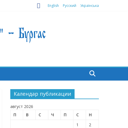
English
Русский
Українська
Календар публикации
август 2026
П
В
С
Ч
П
С
Н
1
2