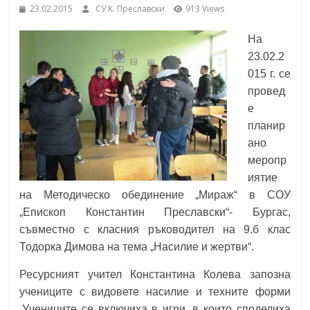
23.02.2015
СУ K. Преславски
913 Views
School,
under the Erasmus+ Programme in
Malaga, Spain
На
Burgas
23.02.2
015 г. се
Средно
провед
училище
е
"Епископ
планир
Константин
ано
Преславски"
меропр
–
иятие
Бургас
на Методическо обединение „Мираж“
в СОУ
„Епископ Константин Преславски“- Бургас
,
съвместно с класния ръководител на 9.б клас
Тодорка Димова на тема „Насилие и жертви“.
Ресурсният учител Константина Колева запозна
учениците с видовете насилие и техните форми
.Учениците се включиха в игри, в които споделиха