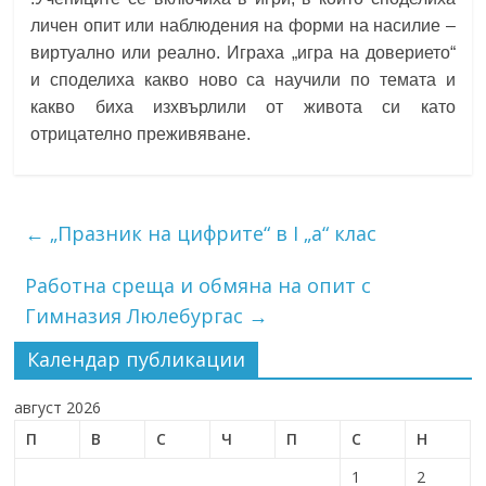
личен опит или наблюдения на форми на насилие –
виртуално или реално. Играха „игра на доверието“
и споделиха какво ново са научили по темата и
какво биха изхвърлили от живота си като
отрицателно преживяване.
←
„Празник на цифрите“ в I „а“ клас
Работна среща и обмяна на опит с
Гимназия Люлебургас
→
Календар публикации
август 2026
П
В
С
Ч
П
С
Н
1
2