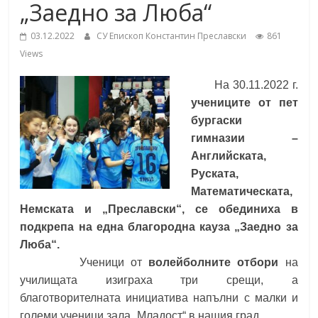
„Заедно за Люба“
School,
under the Erasmus+ Programme in
Malaga, Spain
03.12.2022
СУ Епископ Константин Преславски
861
Burgas
Views
На 30.11.2022 г.
Средно
учениците от пет
училище
бургаски
"Епископ
гимназии –
Константин
Английската,
Преславски"
Руската,
–
Математическата,
Бургас
Немската и „Преславски“, се обединиха в
подкрепа на една благородна кауза „Заедно за
Люба“.
Ученици от
волейболните отбори
на
училищата изиграха три срещи, а
благотворителната инициатива напълни с малки и
големи ученици зала „Младост“ в нашия град.