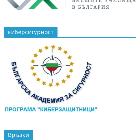
киберсигурност
Връзки