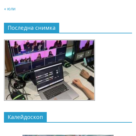
« юли
Последна снимка
Калейдоскоп