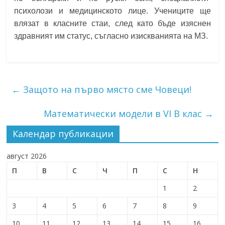
психолози и медицинското лице. Учениците ще
влязат в класните стаи, след като бъде изяснен
здравният им статус, съгласно изискванията на МЗ.
←
Защото на първо място сме Човеци!
Математически модели в VI В клас
→
Календар публикации
август 2026
П
В
С
Ч
П
С
Н
1
2
3
4
5
6
7
8
9
10
11
12
13
14
15
16