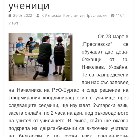
ученици
School,
under the Erasmus+ Programme in
Malaga, Spain
29.03.2022
СУ Епископ Константин Преславски
1104
Burgas
Views
От 28 март в
Средно
„Преславски“ се
училище
обучават две деца-
"Епископ
бежанци от гр.
Константин
Николаев, Украйна.
Преславски"
Те са разпределени
–
при нас със заповед
Бургас
на Началника на РУО-Бургас и след решение на
сформирания координиращ екип в училище през
следващите седмици, ще изучават български език,
засега онлайн, по 2 часа на ден, под ръководството
на учител от училището. В екипа, който ще оказва
подкрепа на децата-бежанци са включени учители
по български и по руски език, специалисти-