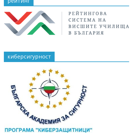
рейтинг
киберсигурност