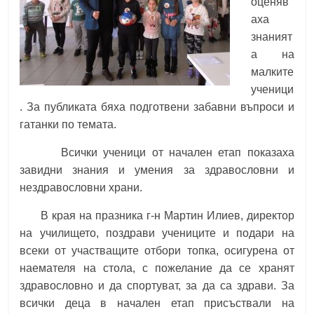
оценяв
аха
знаният
а на
малките
ученици
.
За публиката бяха подготвени забавни въпроси и
гатанки по темата.
Всички ученици от начален етап показаха
завидни знания и умения за здравословни и
нездравословни храни.
В края на празника г-н Мартин Илиев, директор
на училището, поздрави учениците и подари на
всеки от участващите отбори топка, осигурена от
наемателя на стола, с пожелание да се хранят
здравословно и да спортуват, за да са здрави. За
всички деца в начален етап присъствали на