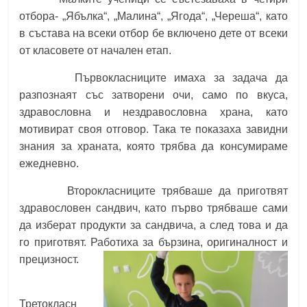
отбора- „Ябълка“, „Малина“, „Ягода“, „Череша“, като
в състава на всеки отбор бе включено дете от всеки
от класовете от начален етап.
Първокласниците имаха за задача да
разпознаят със затворени очи, само по вкуса,
здравословна и нездравословна храна, като
мотивират своя отговор. Така те показаха завидни
знания за храната, която трябва да консумираме
ежедневно.
Второкласниците трябваше да приготвят
здравословен сандвич, като първо трябваше сами
да изберат продукти за сандвича, а след това и да
го приготвят. Работиха за бързина,
оригиналност и
прецизност.
Третокласн