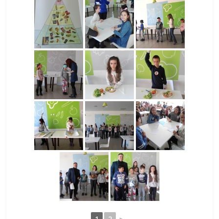
1
2
►