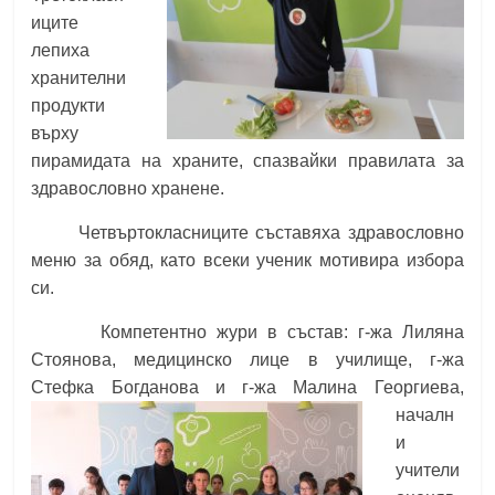
иците
лепиха
хранителни
продукти
върху
пирамидата на храните, спазвайки правилата за
здравословно хранене.
Четвъртокласниците съставяха здравословно
меню за обяд, като всеки ученик мотивира избора
си.
Компетентно жури в състав: г-жа Лиляна
Стоянова, медицинско лице в училище, г-жа
Стефка Богданова и г-жа Малина Георгиева,
началн
и
учители