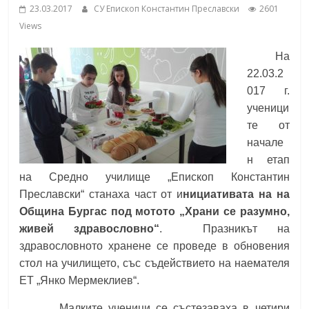
23.03.2017
СУ Епископ Константин Преславски
2601
School,
under the Erasmus+ Programme in
Views
Malaga, Spain
Burgas
На
22.03.2
Средно
017 г.
училище
ученици
"Епископ
те от
Константин
начале
Преславски"
н етап
–
на Средно училище „Епископ Константин
Бургас
Преславски“ станаха част от и
нициативата на на
Община Бургас под мотото „Храни се разумно,
живей здравословно“
. Празникът на
здравословното хранене се проведе в обновения
стол на училището, със съдействието на наемателя
ЕТ „Янко Мермеклиев“.
Малките ученици се състезаваха в четири