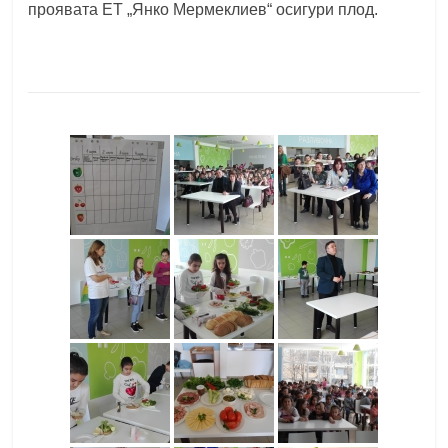
проявата ЕТ „Янко Мермеклиев“ осигури плод.