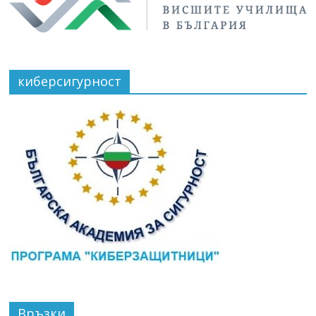
киберсигурност
Връзки