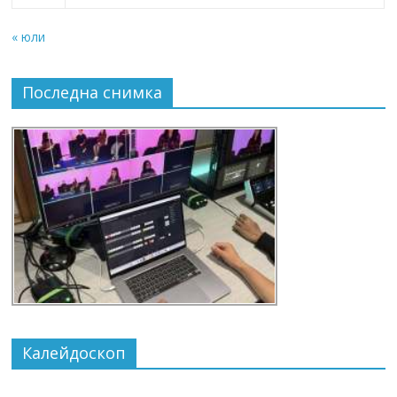
« юли
Последна снимка
Калейдоскоп