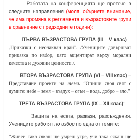
Работата на конференцията ще протече в
следните направления
(моля, обърнете внимание,
че има промяна в регламента и възрастовите групи
в сравнение с предходните години):
ПЪРВА ВЪЗРАСТОВА ГРУПА (III – V клас)
–
„
Приказки с неочакван край”. /Учениците довършват
приказка по избор, като акцентират върху морални
качества и духовни ценности./.
ВТОРА ВЪЗРАСТОВА ГРУПА (VI – VIII клас)
–
Представяне проекти на
тема
:
“Опиши своя свят с
думите: небе – земя – въздух – огън – вода, добро – зло.”
ТРЕТА ВЪЗРАСТОВА ГРУПА (IX – XII клас):
Защита на есета, разкази, разсъждения.
Учениците работят
по избор
по една от темите:
“Живей така сякаш ще умреш утре, учи така сякаш ще