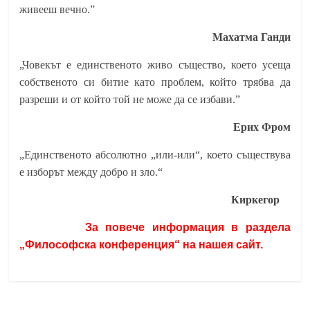
живееш вечно.”
Махатма Ганди
„Човекът е единственото живо същество, което усеща
собственото си битие като проблем, който трябва да
разреши и от който той не може да се избави.”
Ерих Фром
„Единственото абсолютно „или-или“, което съществува
е изборът между добро и зло.“
Киркегор
За повече информация в раздела
„Философска конференция“ на нашея сайт.