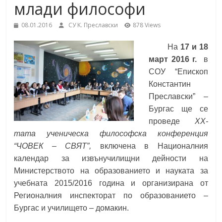
млади философи
School,
under the Erasmus+ Programme in
Malaga, Spain
08.01.2016
СУ K. Преславски
878 Views
Burgas
На
17 и 18
март 2016 г.
в
Средно
СОУ “Епископ
училище
Константин
"Епископ
Преславски” –
Константин
Бургас ще се
Преславски"
проведе
ХХ-
–
тата ученическа философска конференция
Бургас
“ЧОВЕК – СВЯТ”,
включена в Националния
календар за извънучилищни дейности на
Министерството на образованието и науката за
учебната 2015/2016 година и организирана от
Регионалния инспекторат по образованието –
Бургас и училището – домакин.