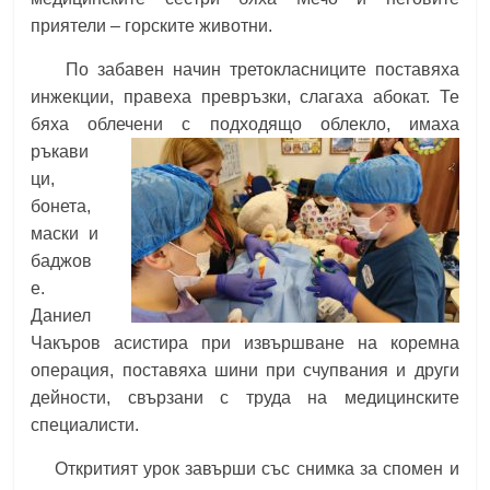
приятели – горските животни.
По забавен начин третокласниците поставяха
инжекции, правеха превръзки, слагаха абокат. Те
бяха облечени с подходящо облекло, имаха
ръкави
ци,
бонета,
маски и
баджов
е.
Даниел
Чакъров асистира при извършване на коремна
операция, поставяха шини при счупвания и други
дейности, свързани с труда на медицинските
специалисти.
Откритият урок завърши със снимка за спомен и