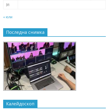
31
« юли
Последна снимка
Калейдоскоп