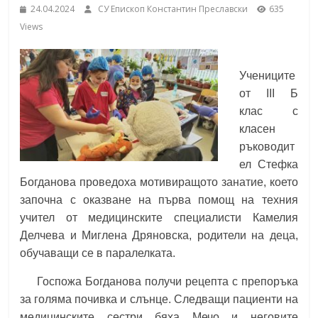
24.04.2024
СУ Епископ Константин Преславски
635
School,
under the Erasmus+ Programme in
Views
Malaga, Spain
Burgas
Учениците
Средно
от III Б
училище
клас с
"Епископ
класен
Константин
ръководит
Преславски"
ел Стефка
–
Богданова проведоха мотивиращото занатие, което
Бургас
започна с оказване на първа помощ на техния
учител от медицинските специалисти Камелия
Делчева и Миглена Дряновска, родители на деца,
обучаващи се в паралелката.
Госпожа Богданова получи рецепта с препоръка
за голяма почивка и слънце. Следващи пациенти на
медицинските сестри бяха Мечо и неговите