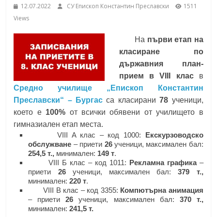
12.07.2022
СУ Епископ Константин Преславски
1511
School,
under the Erasmus+ Programme in
Views
Malaga, Spain
Burgas
На
първи етап на
класиране по
Средно
държавния план-
училище
прием в VIII клас
в
"Епископ
Средно училище „Епископ Константин
Константин
Преславски“ – Бургас
са класирани
78
ученици,
Преславски"
което е
100%
от всички обявени от училището в
–
гимназиален етап места.
Бургас
VIII A клас – код 1000:
Екскурзоводско
обслужване
– приети
26
ученици, максимален бал:
254,5 т.,
минимален:
149 т
.
VIII Б клас – код 1011:
Рекламна графика
–
приети
26
ученици, максимален бал:
379 т.,
минимален:
220 т
.
VIII B клас – код 3355:
Компютърна анимация
– приети
26
ученици, максимален бал:
370 т.,
минимален:
241,5 т.